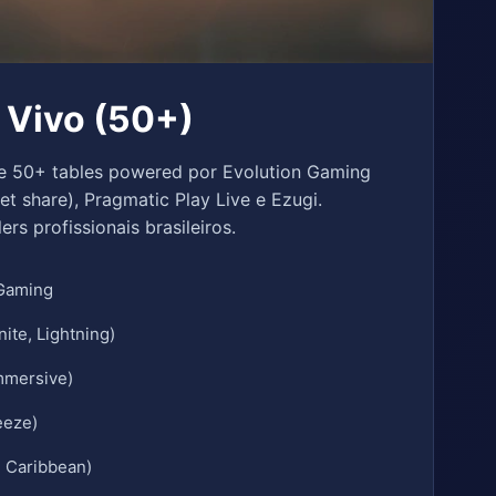
 Vivo (50+)
 de 50+ tables powered por Evolution Gaming
et share), Pragmatic Play Live e Ezugi.
s profissionais brasileiros.
 Gaming
nite, Lightning)
mmersive)
eeze)
 Caribbean)