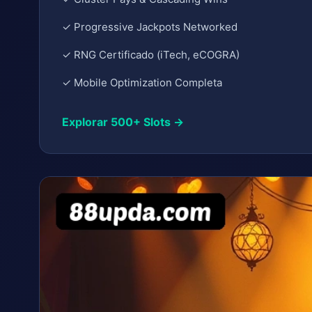
✓ Progressive Jackpots Networked
✓ RNG Certificado (iTech, eCOGRA)
✓ Mobile Optimization Completa
Explorar 500+ Slots →