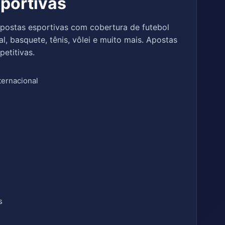
portivas
postas esportivas com cobertura de futebol
nal, basquete, tênis, vôlei e muito mais. Apostas
etitivas.
ternacional
s