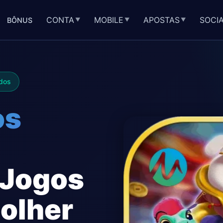
CONTA
MOBILE
APOSTAS
SOCI
BÔNUS
▼
▼
▼
ados
os
 Jogos
olher