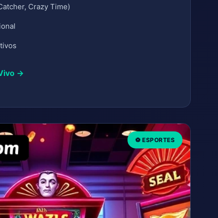
atcher, Crazy Time)
ional
tivos
Vivo →
⚽ ESPORTES