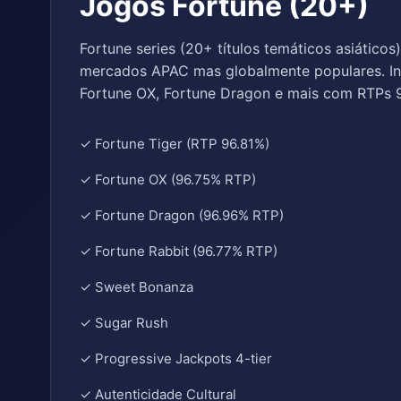
Jogos Fortune (20+)
Fortune series (20+ títulos temáticos asiáticos
mercados APAC mas globalmente populares. Inc
Fortune OX, Fortune Dragon e mais com RTPs
✓ Fortune Tiger (RTP 96.81%)
✓ Fortune OX (96.75% RTP)
✓ Fortune Dragon (96.96% RTP)
✓ Fortune Rabbit (96.77% RTP)
✓ Sweet Bonanza
✓ Sugar Rush
✓ Progressive Jackpots 4-tier
✓ Autenticidade Cultural