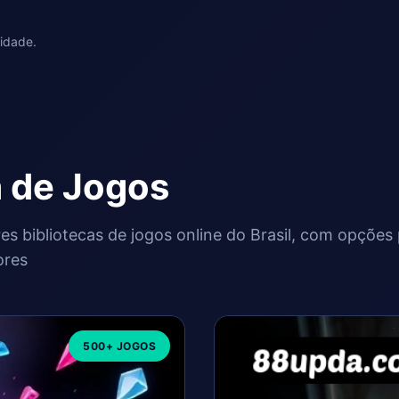
idade.
a de Jogos
s bibliotecas de jogos online do Brasil, com opções
ores
500+ JOGOS