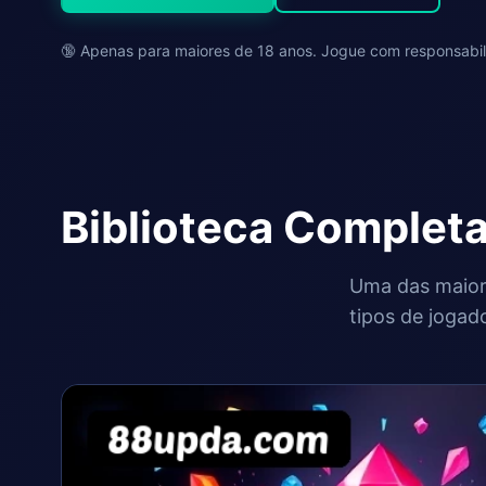
🔞 Apenas para maiores de 18 anos. Jogue com responsabil
Biblioteca Complet
Uma das maiore
tipos de jogad