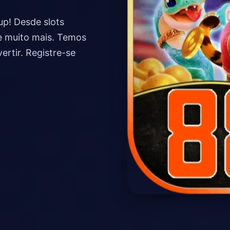
up! Desde slots
e muito mais. Temos
ertir. Registre-se