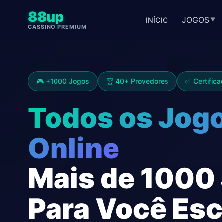
88up
JOGOS
INÍCIO
▼
CASSINO PREMIUM
🎮 +1000 Jogos
🏆 40+ Provedores
✅ Certific
Todos os Jog
Online
Mais de 1000
Para Você Esc