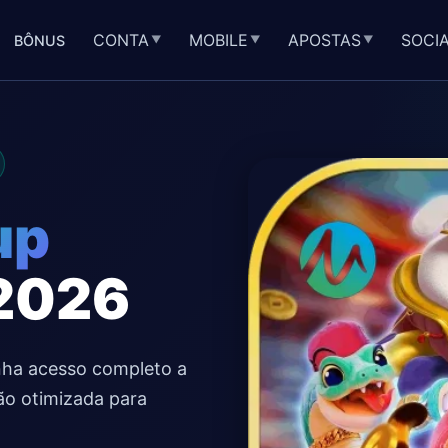
CONTA
MOBILE
APOSTAS
SOCI
BÔNUS
▼
▼
▼
up
2026
enha acesso completo a
ão otimizada para