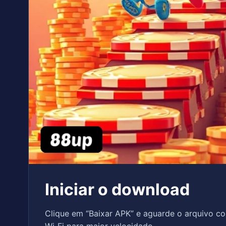
Iniciar o download
Clique em “Baixar APK” e aguarde o arquivo c