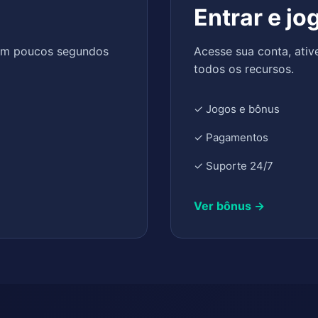
Entrar e jo
. Em poucos segundos
Acesse sua conta, ati
todos os recursos.
✓ Jogos e bônus
✓ Pagamentos
✓ Suporte 24/7
Ver bônus →