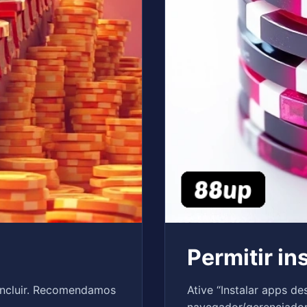
Permitir in
oncluir. Recomendamos
Ative “Instalar apps d