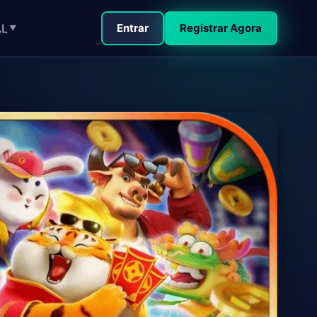
AL
Entrar
Registrar Agora
▼