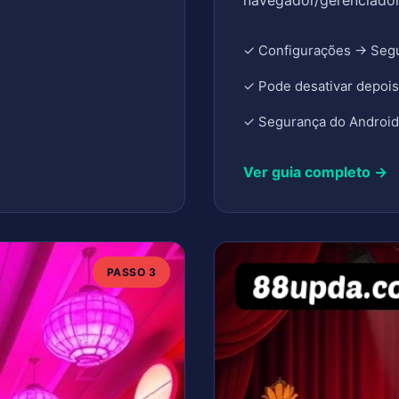
navegador/gerenciador
✓ Configurações → Seg
✓ Pode desativar depois
✓ Segurança do Android
Ver guia completo →
PASSO 3