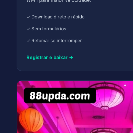
Wi‑Fi para maior velocidade.
✓ Download direto e rápido
✓ Sem formulários
✓ Retomar se interromper
Registrar e baixar →