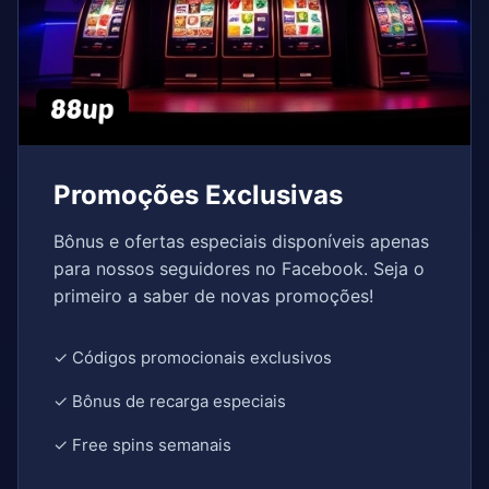
Promoções Exclusivas
Bônus e ofertas especiais disponíveis apenas
para nossos seguidores no Facebook. Seja o
primeiro a saber de novas promoções!
✓ Códigos promocionais exclusivos
✓ Bônus de recarga especiais
✓ Free spins semanais