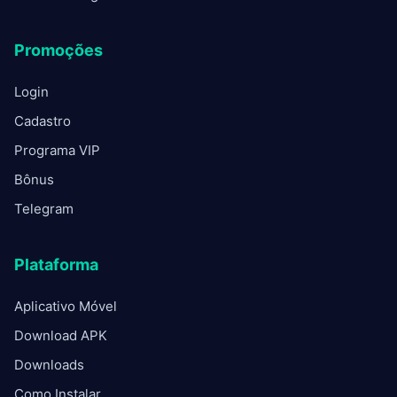
Promoções
Login
Cadastro
Programa VIP
Bônus
Telegram
Plataforma
Aplicativo Móvel
Download APK
Downloads
Como Instalar