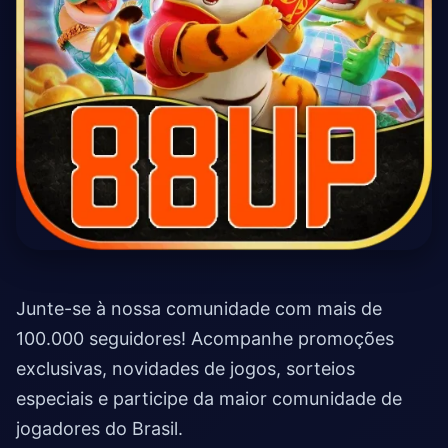
Junte-se à nossa comunidade com mais de
100.000 seguidores! Acompanhe promoções
exclusivas, novidades de jogos, sorteios
especiais e participe da maior comunidade de
jogadores do Brasil.