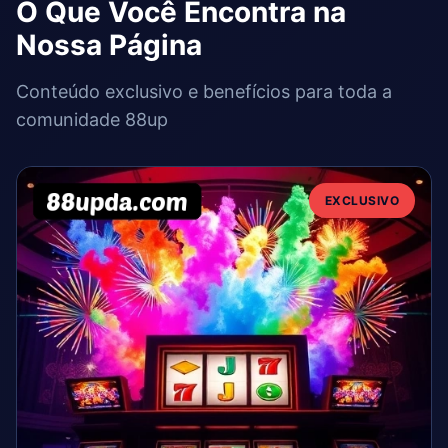
O Que Você Encontra na
Nossa Página
Conteúdo exclusivo e benefícios para toda a
comunidade 88up
EXCLUSIVO