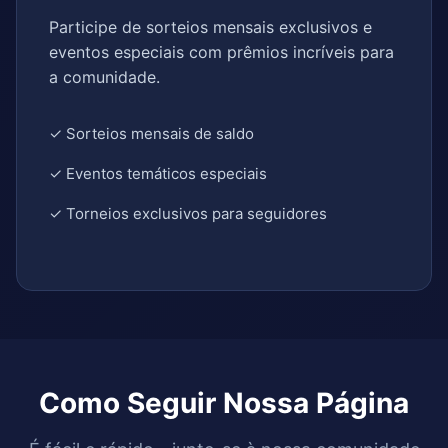
Participe de sorteios mensais exclusivos e
eventos especiais com prêmios incríveis para
a comunidade.
✓ Sorteios mensais de saldo
✓ Eventos temáticos especiais
✓ Torneios exclusivos para seguidores
Como Seguir Nossa Página