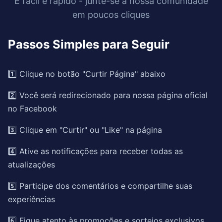
É fácil e rápido - junte-se à nossa comunidade
em poucos cliques
Passos Simples para Seguir
1️⃣ Clique no botão "Curtir Página" abaixo
2️⃣ Você será redirecionado para nossa página oficial
no Facebook
3️⃣ Clique em "Curtir" ou "Like" na página
4️⃣ Ative as notificações para receber todas as
atualizações
5️⃣ Participe dos comentários e compartilhe suas
experiências
6️⃣ Fique atento às promoções e sorteios exclusivos