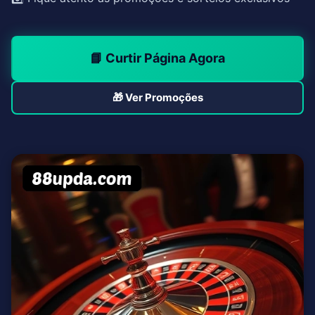
📘 Curtir Página Agora
🎁 Ver Promoções