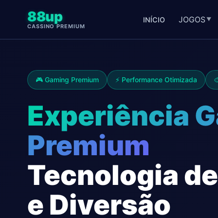
88up
JOGOS
INÍCIO
▼
CASSINO PREMIUM
🎮 Gaming Premium
⚡ Performance Otimizada

Experiência 
Premium
Tecnologia de
e Diversão