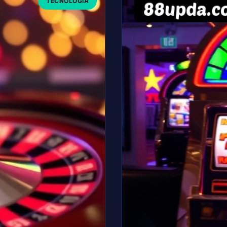
TECNOLOGIA