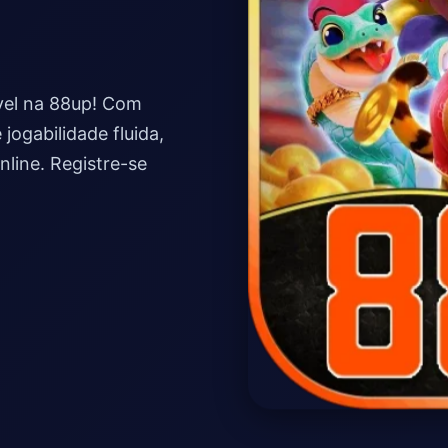
vel na 88up! Com
jogabilidade fluida,
line. Registre-se