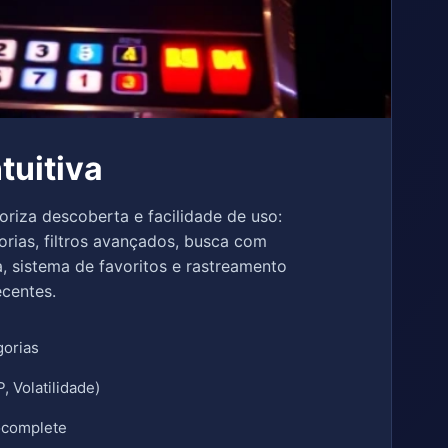
ntuitiva
ioriza descoberta e facilidade de uso:
rias, filtros avançados, busca com
, sistema de favoritos e rastreamento
ecentes.
gorias
, Volatilidade)
ocomplete