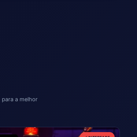
 para a melhor