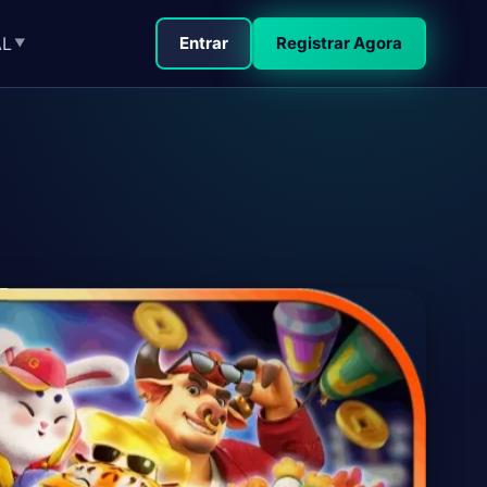
AL
Entrar
Registrar Agora
▼