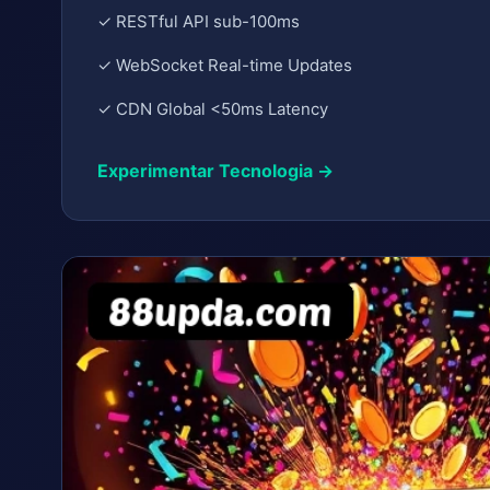
✓ RESTful API sub-100ms
✓ WebSocket Real-time Updates
✓ CDN Global <50ms Latency
Experimentar Tecnologia →