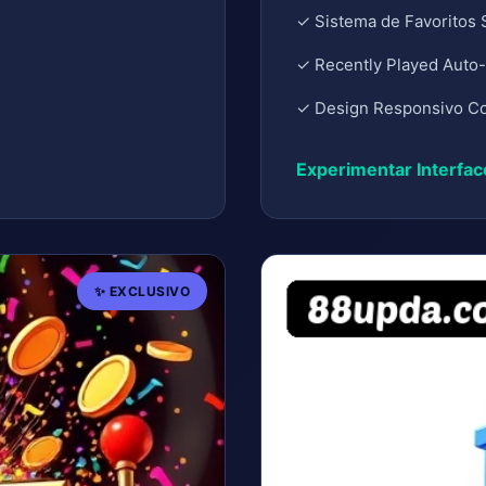
✓ Sistema de Favoritos 
✓ Recently Played Auto-
✓ Design Responsivo C
Experimentar Interfa
✨ EXCLUSIVO